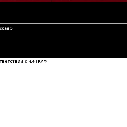
ская 5
тветствии с ч.4 ГКРФ
шубу?